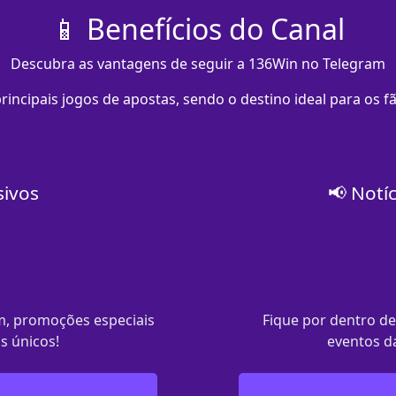
📱 Benefícios do Canal
Descubra as vantagens de seguir a 136Win no Telegram
incipais jogos de apostas, sendo o destino ideal para os f
sivos
📢 Notí
m, promoções especiais
Fique por dentro d
s únicos!
eventos d