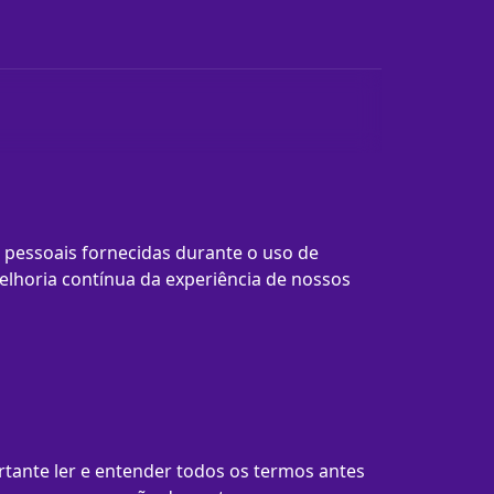
 pessoais fornecidas durante o uso de
elhoria contínua da experiência de nossos
tante ler e entender todos os termos antes