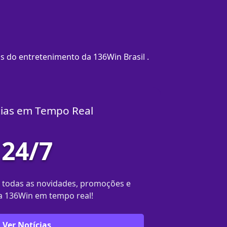
ãs do entretenimento da 136Win Brasil .
cias em Tempo Real
24/7
e todas as novidades, promoções e
a 136Win em tempo real!
Ver Notícias