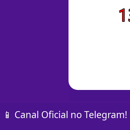
📱 Canal Oficial no Telegram!