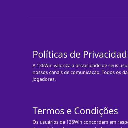
Políticas de Privacida
A 136Win valoriza a privacidade de seus us
nossos canais de comunicação. Todos os dad
jogadores.
Termos e Condições
Os usuários da 136Win concordam em respeit