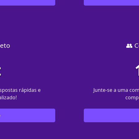
reto
👥 
t
espostas rápidas e
Junte-se a uma com
lizado!
compa
e