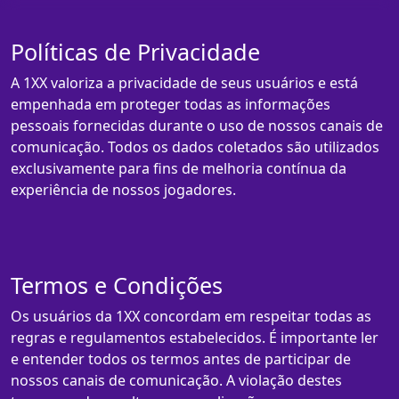
Políticas de Privacidade
A 1XX valoriza a privacidade de seus usuários e está
empenhada em proteger todas as informações
pessoais fornecidas durante o uso de nossos canais de
comunicação. Todos os dados coletados são utilizados
exclusivamente para fins de melhoria contínua da
experiência de nossos jogadores.
Termos e Condições
Os usuários da 1XX concordam em respeitar todas as
regras e regulamentos estabelecidos. É importante ler
e entender todos os termos antes de participar de
nossos canais de comunicação. A violação destes