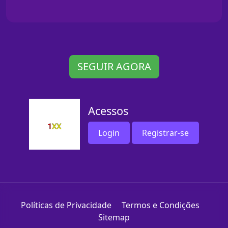
SEGUIR AGORA
Acessos
Login
Registrar-se
Políticas de Privacidade
Termos e Condições
Sitemap