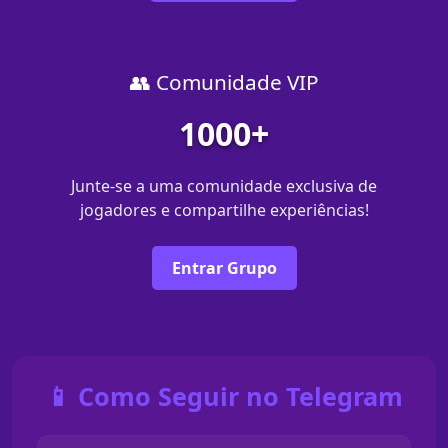
👥 Comunidade VIP
1000+
Junte-se a uma comunidade exclusiva de
jogadores e compartilhe experiências!
Entrar Grupo
📱 Como Seguir no Telegram