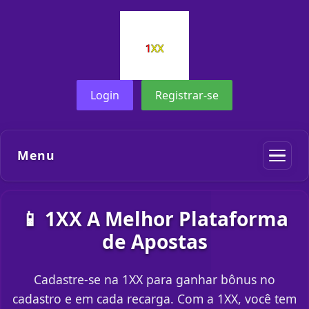
Login
Registrar-se
Menu
📱 1XX A Melhor Plataforma
de Apostas
Cadastre-se na 1XX para ganhar bônus no
cadastro e em cada recarga. Com a 1XX, você tem