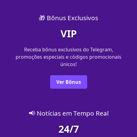
🎁 Bônus Exclusivos
VIP
Receba bônus exclusivos do Telegram,
promoções especiais e códigos promocionais
únicos!
Ver Bônus
📢 Notícias em Tempo Real
24/7