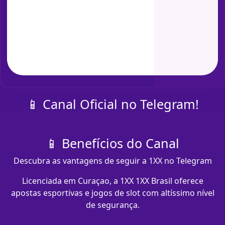
📱 Canal Oficial no Telegram!
📱 Benefícios do Canal
Descubra as vantagens de seguir a 1XX no Telegram
Licenciada em Curaçao, a 1XX 1XX Brasil oferece
apostas esportivas e jogos de slot com altíssimo nível
de segurança.