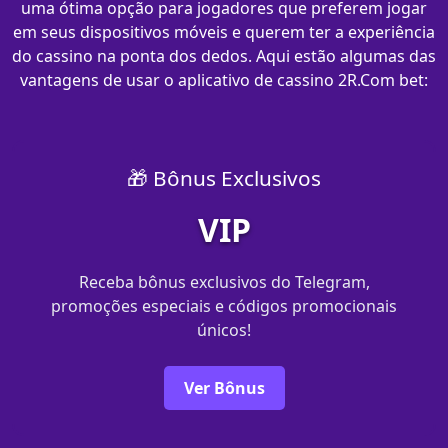
uma ótima opção para jogadores que preferem jogar
em seus dispositivos móveis e querem ter a experiência
do cassino na ponta dos dedos. Aqui estão algumas das
vantagens de usar o aplicativo de cassino 2R.Com bet:
🎁 Bônus Exclusivos
VIP
Receba bônus exclusivos do Telegram,
promoções especiais e códigos promocionais
únicos!
Ver Bônus