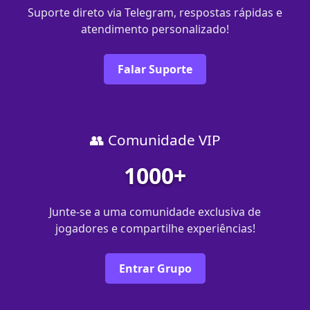
Suporte direto via Telegram, respostas rápidas e
atendimento personalizado!
Falar Suporte
👥 Comunidade VIP
1000+
Junte-se a uma comunidade exclusiva de
jogadores e compartilhe experiências!
Entrar Grupo