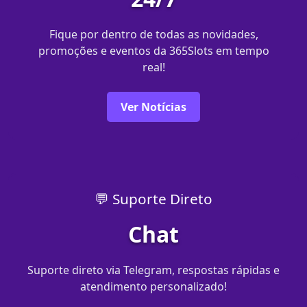
Fique por dentro de todas as novidades,
promoções e eventos da 365Slots em tempo
real!
Ver Notícias
💬 Suporte Direto
Chat
Suporte direto via Telegram, respostas rápidas e
atendimento personalizado!