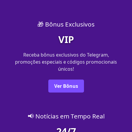
🎁 Bônus Exclusivos
VIP
Receba bônus exclusivos do Telegram,
promoções especiais e códigos promocionais
únicos!
Ver Bônus
📢 Notícias em Tempo Real
24/7