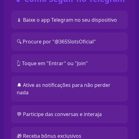
📱 Baixe o app Telegram no seu dispositivo
🔍 Procure por "@365SlotsOficial"
👆 Toque em "Entrar" ou "Join"
🔔 Ative as notificações para não perder
nada
💬 Participe das conversas e interaja
🎁 Receba bônus exclusivos