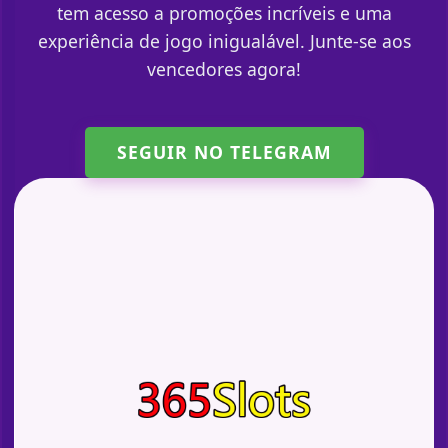
tem acesso a promoções incríveis e uma
experiência de jogo inigualável. Junte-se aos
vencedores agora!
SEGUIR NO TELEGRAM