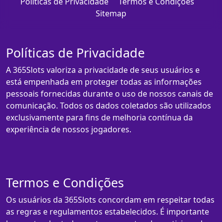
Políticas de Privacidade
Termos e Condições
Sitemap
Políticas de Privacidade
A 365Slots valoriza a privacidade de seus usuários e
está empenhada em proteger todas as informações
pessoais fornecidas durante o uso de nossos canais de
comunicação. Todos os dados coletados são utilizados
exclusivamente para fins de melhoria contínua da
experiência de nossos jogadores.
Termos e Condições
Os usuários da 365Slots concordam em respeitar todas
as regras e regulamentos estabelecidos. É importante