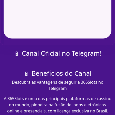
📱 Canal Oficial no Telegram!
📱 Benefícios do Canal
Descubra as vantagens de seguir a 365Slots no
Telegram
A 365Slots é uma das principais plataformas de cassino
do mundo, pioneira na fusão de jogos eletrônicos
online e presenciais, com licença exclusiva no Brasil.