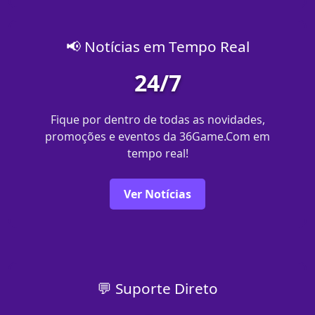
📢 Notícias em Tempo Real
24/7
Fique por dentro de todas as novidades,
promoções e eventos da 36Game.Com em
tempo real!
Ver Notícias
💬 Suporte Direto