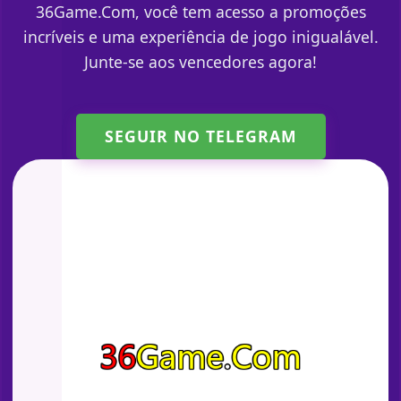
36Game.Com, você tem acesso a promoções
incríveis e uma experiência de jogo inigualável.
Junte-se aos vencedores agora!
SEGUIR NO TELEGRAM