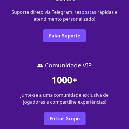
Suporte direto via Telegram, respostas rápidas e
atendimento personalizado!
Falar Suporte
👥 Comunidade VIP
1000+
Junte-se a uma comunidade exclusiva de
jogadores e compartilhe experiências!
Entrar Grupo