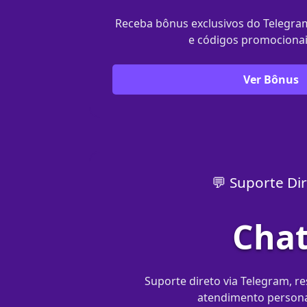
Receba bônus exclusivos do Telegra
e códigos promocionai
Ver Bônus
💬 Suporte Di
Cha
Suporte direto via Telegram, r
atendimento persona