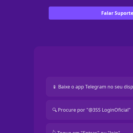
Falar Suport
📱 Baixe o app Telegram no seu disp
🔍 Procure por "@3SS LoginOficial"