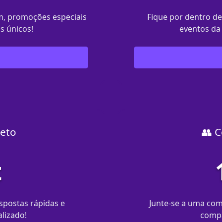
m, promoções especiais
Fique por dentro d
s únicos!
eventos da
reto
👥 
t
espostas rápidas e
Junte-se a uma com
lizado!
compa