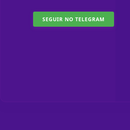
SEGUIR NO TELEGRAM