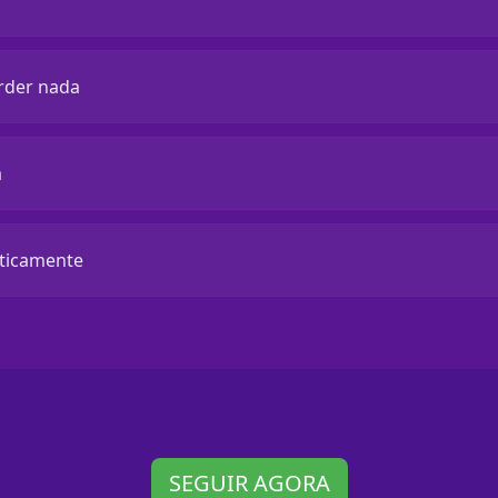
erder nada
a
aticamente
SEGUIR AGORA