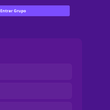
Entrar Grupo