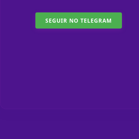
SEGUIR NO TELEGRAM