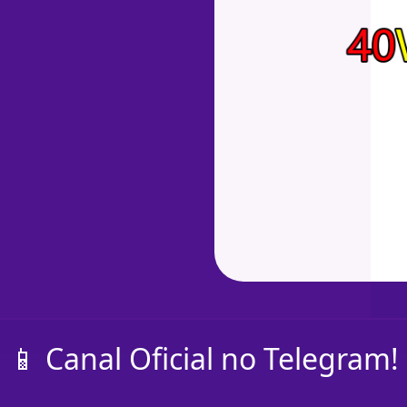
📱 Canal Oficial no Telegram!