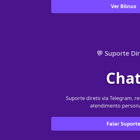
Ver Bônus
💬 Suporte Di
Cha
Suporte direto via Telegram, r
atendimento persona
Falar Suport