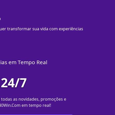
m
uer transformar sua vida com experiências
cias em Tempo Real
24/7
e todas as novidades, promoções e
40Win.Com em tempo real!