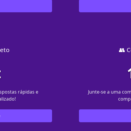
reto
👥 
t
espostas rápidas e
Junte-se a uma com
lizado!
compa
e