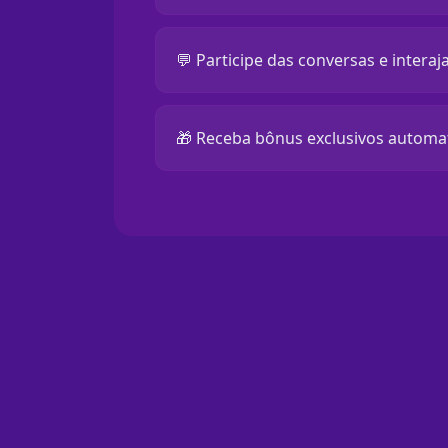
💬 Participe das conversas e interaj
🎁 Receba bônus exclusivos autom