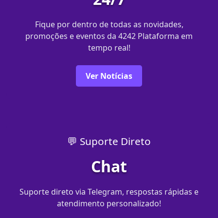
Fique por dentro de todas as novidades,
promoções e eventos da 4242 Plataforma em
tempo real!
Ver Notícias
💬 Suporte Direto
Chat
Suporte direto via Telegram, respostas rápidas e
atendimento personalizado!