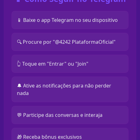
📱 Baixe o app Telegram no seu dispositivo
🔍 Procure por "@4242 PlataformaOficial"
👆 Toque em "Entrar" ou "Join"
🔔 Ative as notificações para não perder
nada
💬 Participe das conversas e interaja
🎁 Receba bônus exclusivos