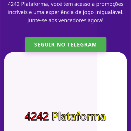
4242 Plataforma, você tem acesso a promoções
incríveis e uma experiência de jogo inigualável.
Junte-se aos vencedores agora!
SEGUIR NO TELEGRAM