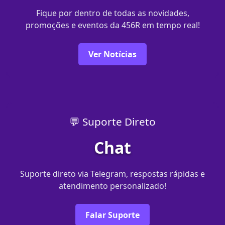
Fique por dentro de todas as novidades,
promoções e eventos da 456R em tempo real!
Ver Notícias
💬 Suporte Direto
Chat
Suporte direto via Telegram, respostas rápidas e
atendimento personalizado!
Falar Suporte