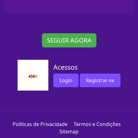
SEGUIR AGORA
Acessos
Login
Registrar-se
Políticas de Privacidade
Termos e Condições
Sitemap