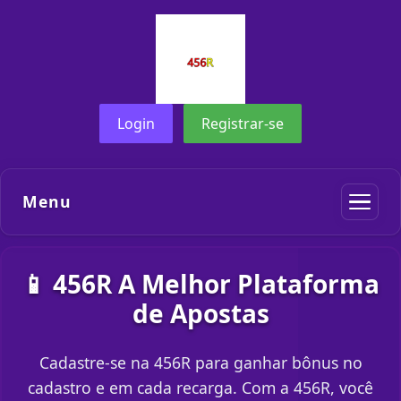
Login
Registrar-se
Menu
📱 456R A Melhor Plataforma
de Apostas
Cadastre-se na 456R para ganhar bônus no
cadastro e em cada recarga. Com a 456R, você