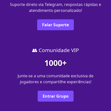
Suporte direto via Telegram, respostas rápidas e
atendimento personalizado!
Falar Suporte
👥 Comunidade VIP
1000+
Junte-se a uma comunidade exclusiva de
jogadores e compartilhe experiências!
Entrar Grupo