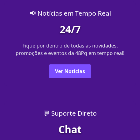
📢 Notícias em Tempo Real
24/7
Fique por dentro de todas as novidades,
promoções e eventos da 48Pg em tempo real!
Ver Notícias
💬 Suporte Direto
Chat