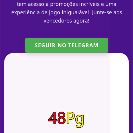
tem acesso a promoções incríveis e uma
experiência de jogo inigualável. Junte-se aos
vencedores agora!
SEGUIR NO TELEGRAM