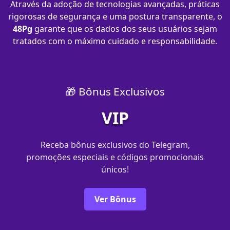
Através da adoção de tecnologias avançadas, práticas
rigorosas de segurança e uma postura transparente, o
48Pg
garante que os dados dos seus usuários sejam
tratados com o máximo cuidado e responsabilidade.
🎁 Bônus Exclusivos
VIP
Receba bônus exclusivos do Telegram,
promoções especiais e códigos promocionais
únicos!
Ver Bônus