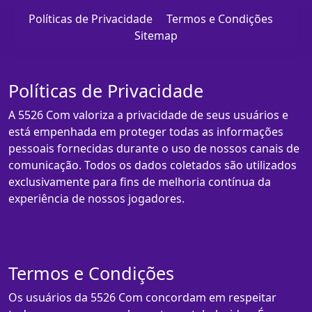
Políticas de Privacidade
Termos e Condições
Sitemap
Políticas de Privacidade
A 5526 Com valoriza a privacidade de seus usuários e
está empenhada em proteger todas as informações
pessoais fornecidas durante o uso de nossos canais de
comunicação. Todos os dados coletados são utilizados
exclusivamente para fins de melhoria contínua da
experiência de nossos jogadores.
Termos e Condições
Os usuários da 5526 Com concordam em respeitar