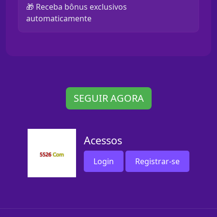
🎁 Receba bônus exclusivos
automaticamente
SEGUIR AGORA
Acessos
Login
Registrar-se