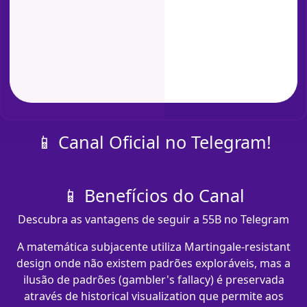
📱 Canal Oficial no Telegram!
📱 Benefícios do Canal
Descubra as vantagens de seguir a 55B no Telegram
A matemática subjacente utiliza Martingale-resistant
design onde não existem padrões exploráveis, mas a
ilusão de padrões (gambler's fallacy) é preservada
através de historical visualization que permite aos