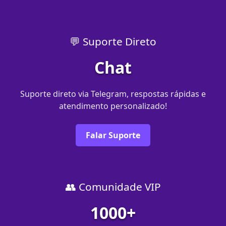
💬 Suporte Direto
Chat
Suporte direto via Telegram, respostas rápidas e
atendimento personalizado!
Falar Suporte
👥 Comunidade VIP
1000+