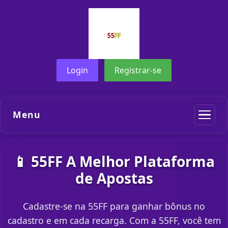
Login
Registrar-se
Menu
📱 55FF A Melhor Plataforma
de Apostas
Cadastre-se na 55FF para ganhar bônus no
cadastro e em cada recarga. Com a 55FF, você tem