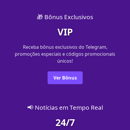
🎁 Bônus Exclusivos
VIP
Receba bônus exclusivos do Telegram,
promoções especiais e códigos promocionais
únicos!
Ver Bônus
📢 Notícias em Tempo Real
24/7