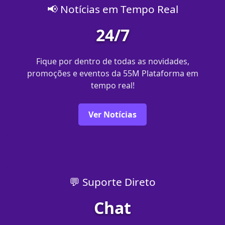
📢 Notícias em Tempo Real
24/7
Fique por dentro de todas as novidades,
promoções e eventos da 55M Plataforma em
tempo real!
Ver Notícias
💬 Suporte Direto
Chat