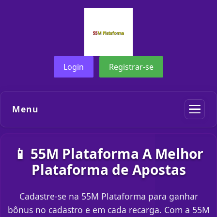
Login
Registrar-se
Menu
📱 55M Plataforma A Melhor
Plataforma de Apostas
Cadastre-se na 55M Plataforma para ganhar
bônus no cadastro e em cada recarga. Com a 55M