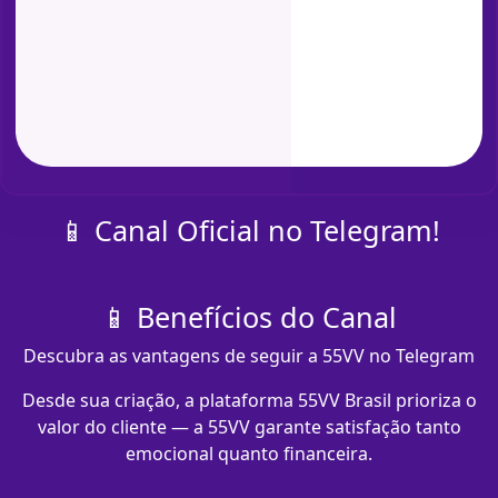
📱 Canal Oficial no Telegram!
📱 Benefícios do Canal
Descubra as vantagens de seguir a 55VV no Telegram
Desde sua criação, a plataforma 55VV Brasil prioriza o
valor do cliente — a 55VV garante satisfação tanto
emocional quanto financeira.