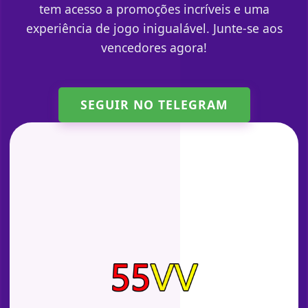
tem acesso a promoções incríveis e uma
experiência de jogo inigualável. Junte-se aos
vencedores agora!
SEGUIR NO TELEGRAM