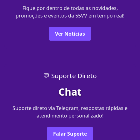
Fique por dentro de todas as novidades,
promoções e eventos da 55VV em tempo real!
Ver Notícias
💬 Suporte Direto
Chat
Suporte direto via Telegram, respostas rápidas e
atendimento personalizado!
Falar Suporte