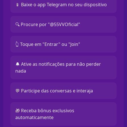
📱 Baixe o app Telegram no seu dispositivo
🔍 Procure por "@55VVOficial"
👆 Toque em "Entrar" ou "Join"
🔔 Ative as notificações para não perder
nada
💬 Participe das conversas e interaja
🎁 Receba bônus exclusivos
automaticamente