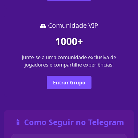
👥 Comunidade VIP
1000+
Junte-se a uma comunidade exclusiva de
jogadores e compartilhe experiências!
Entrar Grupo
📱 Como Seguir no Telegram