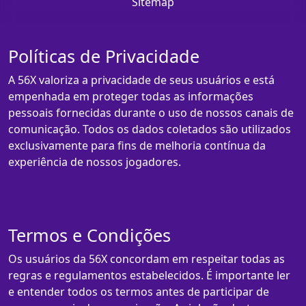
Sitemap
Políticas de Privacidade
A 56X valoriza a privacidade de seus usuários e está
empenhada em proteger todas as informações
pessoais fornecidas durante o uso de nossos canais de
comunicação. Todos os dados coletados são utilizados
exclusivamente para fins de melhoria contínua da
experiência de nossos jogadores.
Termos e Condições
Os usuários da 56X concordam em respeitar todas as
regras e regulamentos estabelecidos. É importante ler
e entender todos os termos antes de participar de