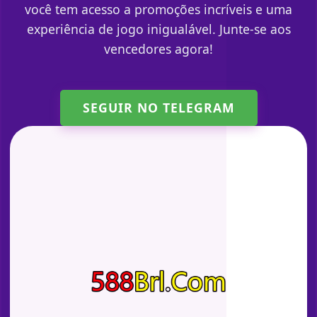
você tem acesso a promoções incríveis e uma
experiência de jogo inigualável. Junte-se aos
vencedores agora!
SEGUIR NO TELEGRAM