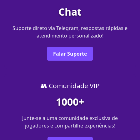
Chat
Suporte direto via Telegram, respostas rápidas e
atendimento personalizado!
Falar Suporte
👥 Comunidade VIP
1000+
Junte-se a uma comunidade exclusiva de
jogadores e compartilhe experiências!