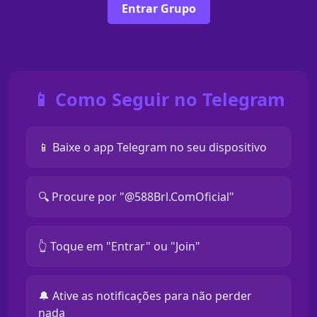
Entrar Grupo
📱 Como Seguir no Telegram
📱 Baixe o app Telegram no seu dispositivo
🔍 Procure por "@588Brl.ComOficial"
👆 Toque em "Entrar" ou "Join"
🔔 Ative as notificações para não perder
nada