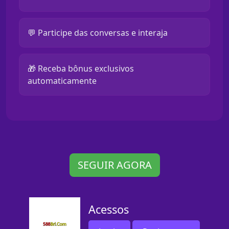
💬 Participe das conversas e interaja
🎁 Receba bônus exclusivos
automaticamente
SEGUIR AGORA
Acessos