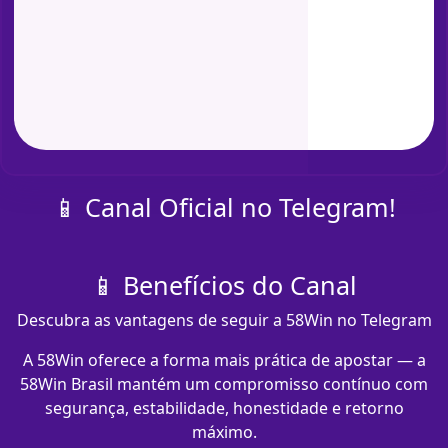
📱 Canal Oficial no Telegram!
📱 Benefícios do Canal
Descubra as vantagens de seguir a 58Win no Telegram
A 58Win oferece a forma mais prática de apostar — a
58Win Brasil mantém um compromisso contínuo com
segurança, estabilidade, honestidade e retorno
máximo.