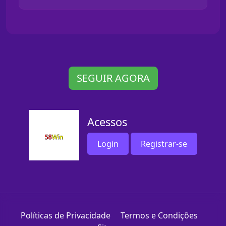
SEGUIR AGORA
Acessos
Login
Registrar-se
Políticas de Privacidade
Termos e Condições