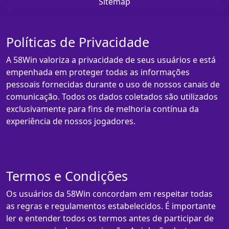
Sitemap
Políticas de Privacidade
A 58Win valoriza a privacidade de seus usuários e está
empenhada em proteger todas as informações
pessoais fornecidas durante o uso de nossos canais de
comunicação. Todos os dados coletados são utilizados
exclusivamente para fins de melhoria contínua da
experiência de nossos jogadores.
Termos e Condições
Os usuários da 58Win concordam em respeitar todas
as regras e regulamentos estabelecidos. É importante
ler e entender todos os termos antes de participar de