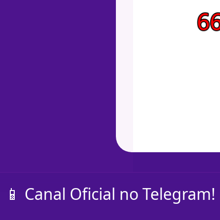
📱 Canal Oficial no Telegram!