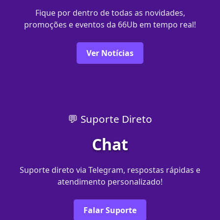
Fique por dentro de todas as novidades,
promoções e eventos da 66Ub em tempo real!
Ver Notícias
💬 Suporte Direto
Chat
Suporte direto via Telegram, respostas rápidas e
atendimento personalizado!
Falar Suporte