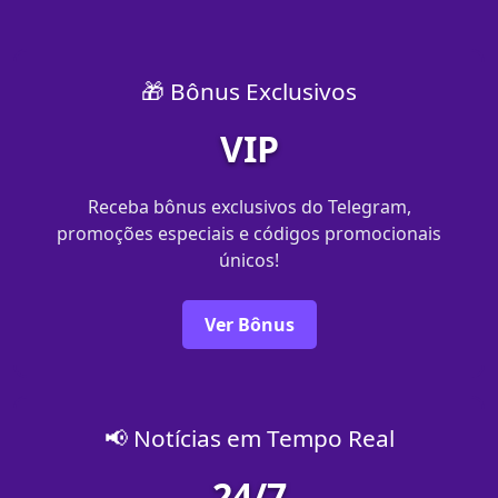
🎁 Bônus Exclusivos
VIP
Receba bônus exclusivos do Telegram,
promoções especiais e códigos promocionais
únicos!
Ver Bônus
📢 Notícias em Tempo Real
24/7