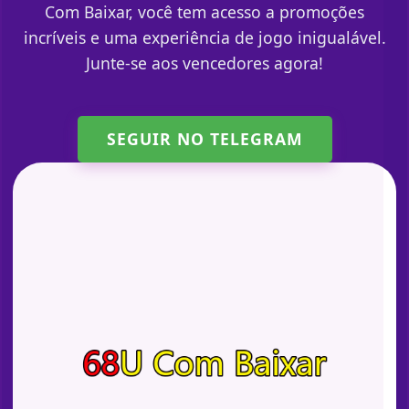
Com Baixar, você tem acesso a promoções
incríveis e uma experiência de jogo inigualável.
Junte-se aos vencedores agora!
SEGUIR NO TELEGRAM