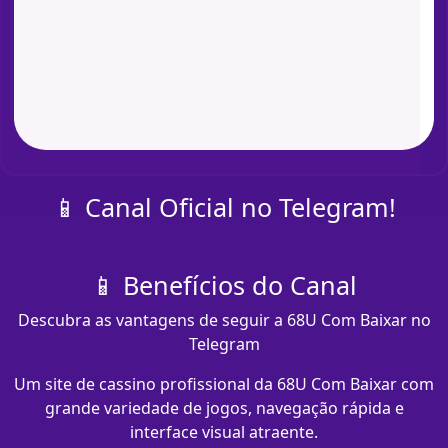
📱 Canal Oficial no Telegram!
📱 Benefícios do Canal
Descubra as vantagens de seguir a 68U Com Baixar no
Telegram
Um site de cassino profissional da 68U Com Baixar com
grande variedade de jogos, navegação rápida e
interface visual atraente.