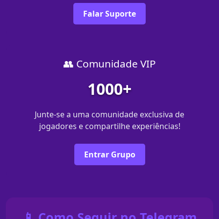
Falar Suporte
👥 Comunidade VIP
1000+
Junte-se a uma comunidade exclusiva de
jogadores e compartilhe experiências!
Entrar Grupo
📱 Como Seguir no Telegram