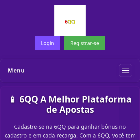
Login
Registrar-se
Menu
📱 6QQ A Melhor Plataforma
de Apostas
Cadastre-se na 6QQ para ganhar bônus no
cadastro e em cada recarga. Com a 6QQ, você tem