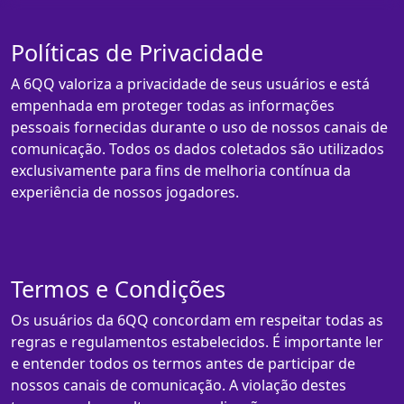
Políticas de Privacidade
A 6QQ valoriza a privacidade de seus usuários e está
empenhada em proteger todas as informações
pessoais fornecidas durante o uso de nossos canais de
comunicação. Todos os dados coletados são utilizados
exclusivamente para fins de melhoria contínua da
experiência de nossos jogadores.
Termos e Condições
Os usuários da 6QQ concordam em respeitar todas as
regras e regulamentos estabelecidos. É importante ler
e entender todos os termos antes de participar de
nossos canais de comunicação. A violação destes