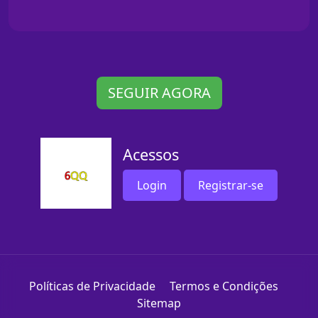
SEGUIR AGORA
Acessos
Login
Registrar-se
Políticas de Privacidade
Termos e Condições
Sitemap