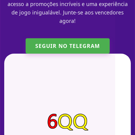
acesso a promoções incríveis e uma experiência
de jogo inigualável. Junte-se aos vencedores
agora!
SEGUIR NO TELEGRAM