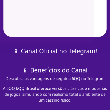
📱 Canal Oficial no Telegram!
📱 Benefícios do Canal
Descubra as vantagens de seguir a 6QQ no Telegram
A 6QQ 6QQ Brasil oferece versões clássicas e modernas
de jogos, simulando com realismo total o ambiente de
um cassino físico.