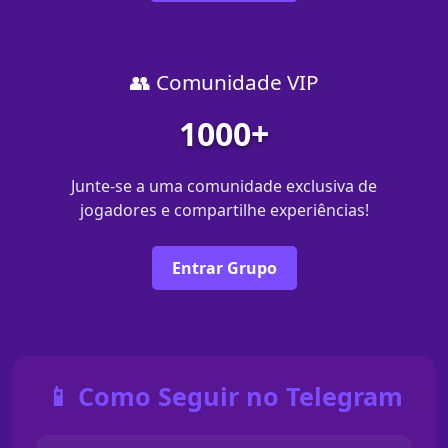
👥 Comunidade VIP
1000+
Junte-se a uma comunidade exclusiva de
jogadores e compartilhe experiências!
Entrar Grupo
📱 Como Seguir no Telegram