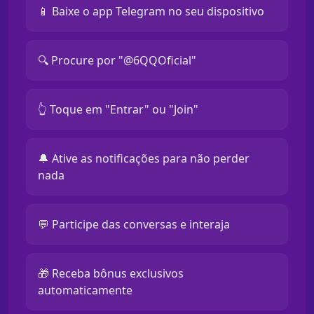
📱 Baixe o app Telegram no seu dispositivo
🔍 Procure por "@6QQOficial"
👆 Toque em "Entrar" ou "Join"
🔔 Ative as notificações para não perder
nada
💬 Participe das conversas e interaja
🎁 Receba bônus exclusivos
automaticamente