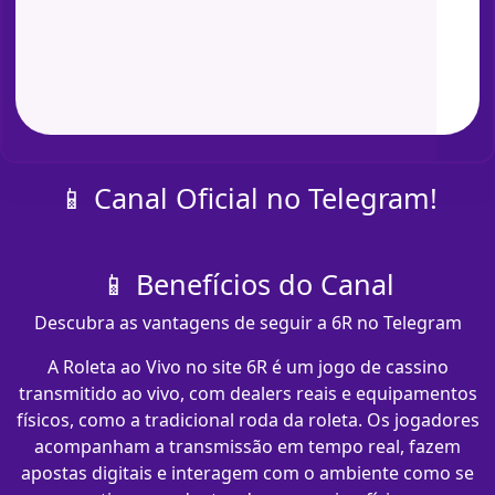
📱 Canal Oficial no Telegram!
📱 Benefícios do Canal
Descubra as vantagens de seguir a 6R no Telegram
A Roleta ao Vivo no site 6R é um jogo de cassino
transmitido ao vivo, com dealers reais e equipamentos
físicos, como a tradicional roda da roleta. Os jogadores
acompanham a transmissão em tempo real, fazem
apostas digitais e interagem com o ambiente como se