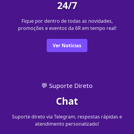
24/7
Fique por dentro de todas as novidades,
promoções e eventos da 6R em tempo real!
Ver Notícias
💬 Suporte Direto
Chat
Suporte direto via Telegram, respostas rápidas e
atendimento personalizado!