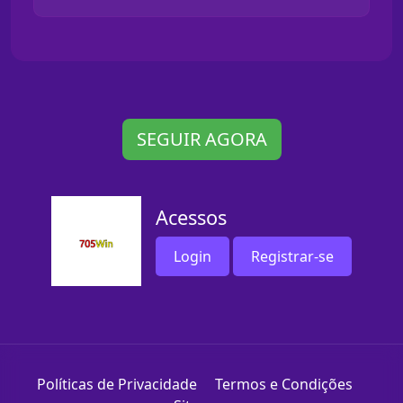
SEGUIR AGORA
Acessos
Login
Registrar-se
Políticas de Privacidade
Termos e Condições