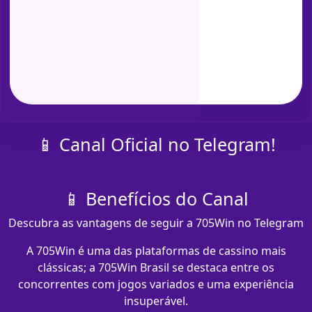
📱 Canal Oficial no Telegram!
📱 Benefícios do Canal
Descubra as vantagens de seguir a 705Win no Telegram
A 705Win é uma das plataformas de cassino mais
clássicas; a 705Win Brasil se destaca entre os
concorrentes com jogos variados e uma experiência
insuperável.