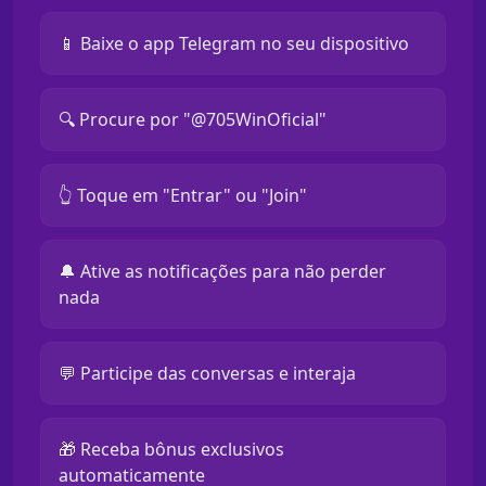
📱 Baixe o app Telegram no seu dispositivo
🔍 Procure por "@705WinOficial"
👆 Toque em "Entrar" ou "Join"
🔔 Ative as notificações para não perder
nada
💬 Participe das conversas e interaja
🎁 Receba bônus exclusivos
automaticamente