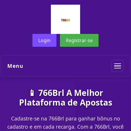
Login
Registrar-se
Menu
📱 766Brl A Melhor
Plataforma de Apostas
Cadastre-se na 766Brl para ganhar bônus no
cadastro e em cada recarga. Com a 766Brl, você