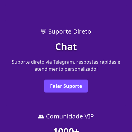
💬 Suporte Direto
Chat
Suporte direto via Telegram, respostas rápidas e
atendimento personalizado!
Falar Suporte
👥 Comunidade VIP
1000+