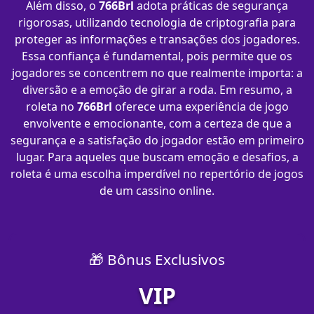
Além disso, o
766Brl
adota práticas de segurança
rigorosas, utilizando tecnologia de criptografia para
proteger as informações e transações dos jogadores.
Essa confiança é fundamental, pois permite que os
jogadores se concentrem no que realmente importa: a
diversão e a emoção de girar a roda. Em resumo, a
roleta no
766Brl
oferece uma experiência de jogo
envolvente e emocionante, com a certeza de que a
segurança e a satisfação do jogador estão em primeiro
lugar. Para aqueles que buscam emoção e desafios, a
roleta é uma escolha imperdível no repertório de jogos
de um cassino online.
🎁 Bônus Exclusivos
VIP