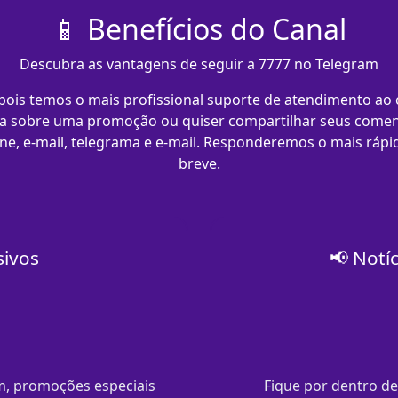
📱 Benefícios do Canal
Descubra as vantagens de seguir a 7777 no Telegram
pois temos o mais profissional suporte de atendimento ao cl
ta sobre uma promoção ou quiser compartilhar seus comen
one, e-mail, telegrama e e-mail. Responderemos o mais rápi
breve.
sivos
📢 Notí
m, promoções especiais
Fique por dentro d