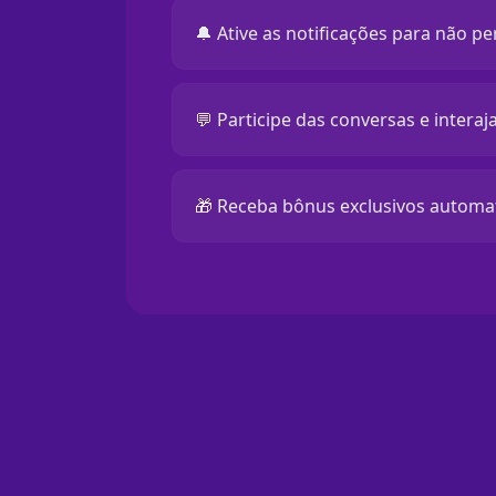
🔔 Ative as notificações para não p
💬 Participe das conversas e interaj
🎁 Receba bônus exclusivos autom