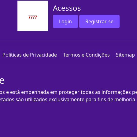
Acessos
Login
Registrar-se
Políticas de Privacidade
Termos e Condições
Sitemap
de
rios e está empenhada em proteger todas as informações p
tados são utilizados exclusivamente para fins de melhoria