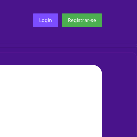
Login
Registrar-se