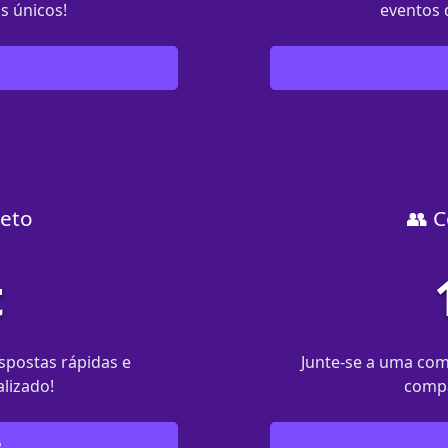
s únicos!
eventos 
reto
👥 
t
espostas rápidas e
Junte-se a uma com
lizado!
compa
e