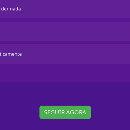
erder nada
a
aticamente
SEGUIR AGORA