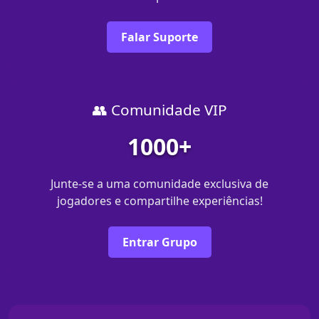
Falar Suporte
👥 Comunidade VIP
1000+
Junte-se a uma comunidade exclusiva de
jogadores e compartilhe experiências!
Entrar Grupo