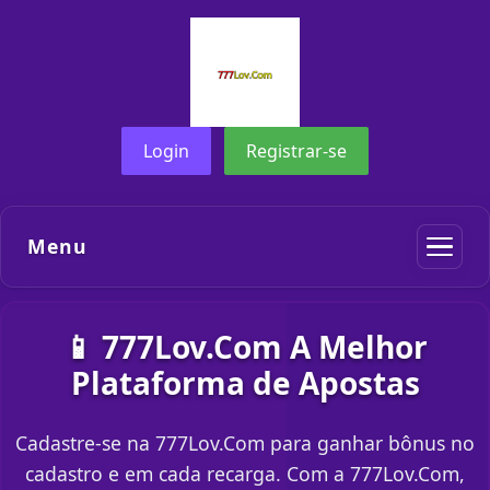
Login
Registrar-se
Menu
📱 777Lov.Com A Melhor
Plataforma de Apostas
Cadastre-se na 777Lov.Com para ganhar bônus no
cadastro e em cada recarga. Com a 777Lov.Com,