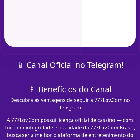
📱 Canal Oficial no Telegram!
📱 Benefícios do Canal
Descubra as vantagens de seguir a 777Lov.Com no
Telegram
A 777Lov.Com possui licença oficial de cassino — com
foco em integridade e qualidade da 777Lov.Com Brasil ,
busca ser a melhor plataforma de entretenimento do