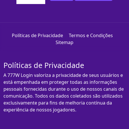
Políticas de Privacidade
Termos e Condições
Sitemap
Políticas de Privacidade
A 777W Login valoriza a privacidade de seus usuários e
está empenhada em proteger todas as informações
pessoais fornecidas durante o uso de nossos canais de
comunicação. Todos os dados coletados são utilizados
exclusivamente para fins de melhoria contínua da
experiência de nossos jogadores.