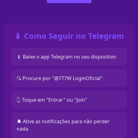
📱 Como Seguir no Telegram
📱 Baixe o app Telegram no seu dispositivo
🔍 Procure por "@777W LoginOficial"
👆 Toque em "Entrar" ou "Join"
🔔 Ative as notificações para não perder
nada