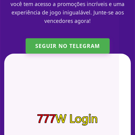
você tem acesso a promoções incríveis e uma
experiência de jogo inigualável. Junte-se aos
vencedores agora!
SEGUIR NO TELEGRAM