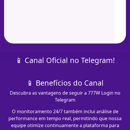
📱 Canal Oficial no Telegram!
📱 Benefícios do Canal
Descubra as vantagens de seguir a 777W Login no
Telegram
O monitoramento 24/7 também inclui análise de
performance em tempo real, permitindo que nossa
equipe otimize continuamente a plataforma para