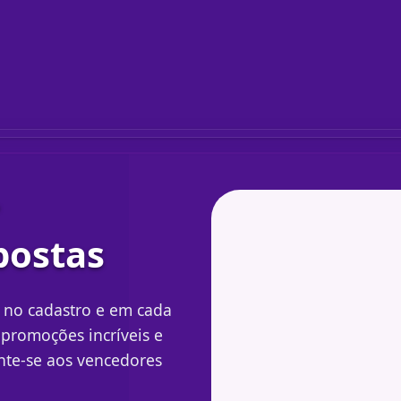
postas
 no cadastro e em cada
 promoções incríveis e
unte-se aos vencedores