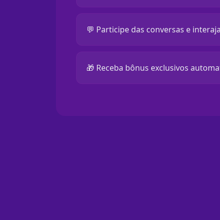
💬 Participe das conversas e interaj
🎁 Receba bônus exclusivos autom