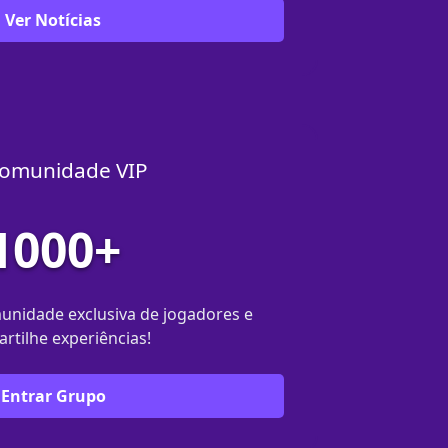
Ver Notícias
Comunidade VIP
1000+
unidade exclusiva de jogadores e
rtilhe experiências!
Entrar Grupo