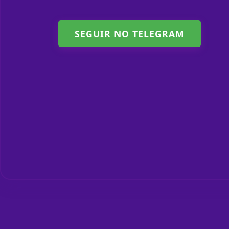
SEGUIR NO TELEGRAM