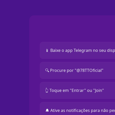
📱 Baixe o app Telegram no seu disp
🔍 Procure por "@78TTOficial"
👆 Toque em "Entrar" ou "Join"
🔔 Ative as notificações para não p