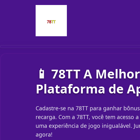
📱 78TT A Melhor
Plataforma de A
Cadastre-se na 78TT para ganhar bônus
recarga. Com a 78TT, você tem acesso a
uma experiência de jogo inigualável. J
agora!