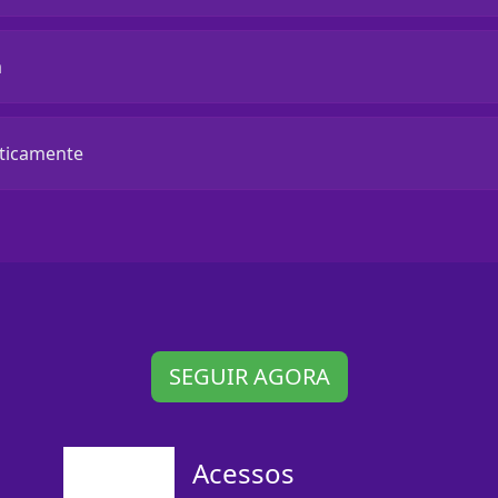
a
aticamente
SEGUIR AGORA
Acessos