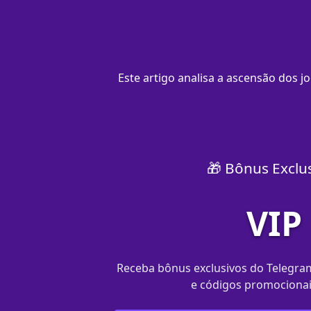
Este artigo analisa a ascensão dos j
🎁 Bônus Exclu
VIP
Receba bônus exclusivos do Telegra
e códigos promocionai