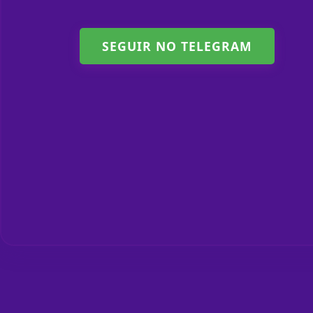
SEGUIR NO TELEGRAM