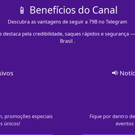
📱 Benefícios do Canal
Descubra as vantagens de seguir a 79B no Telegram
 destaca pela credibilidade, saques rápidos e segurança — 
Brasil .
sivos
📢 Notí
m, promoções especiais
Fique por dentro d
s únicos!
eventos