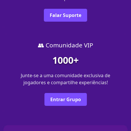
Falar Suporte
👥 Comunidade VIP
1000+
Junte-se a uma comunidade exclusiva de
jogadores e compartilhe experiências!
Entrar Grupo