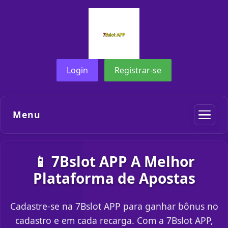
Login
Registrar-se
Menu
📱 7Bslot APP A Melhor
Plataforma de Apostas
Cadastre-se na 7Bslot APP para ganhar bônus no
cadastro e em cada recarga. Com a 7Bslot APP,