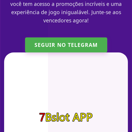
você tem acesso a promoções incríveis e uma
experiência de jogo inigualável. Junte-se aos
vencedores agora!
SEGUIR NO TELEGRAM