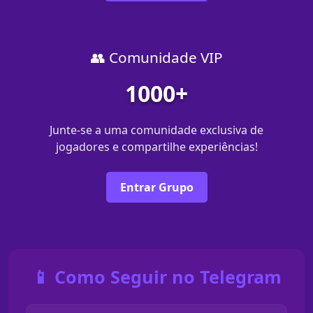
👥 Comunidade VIP
1000+
Junte-se a uma comunidade exclusiva de
jogadores e compartilhe experiências!
Entrar Grupo
📱 Como Seguir no Telegram