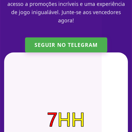
acesso a promoções incríveis e uma experiência
de jogo inigualável. Junte-se aos vencedores
agora!
SEGUIR NO TELEGRAM