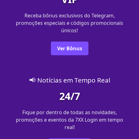
Receba bônus exclusivos do Telegram,
promoções especiais e códigos promocionais
únicos!
Ver Bônus
📢 Notícias em Tempo Real
24/7
Fique por dentro de todas as novidades,
promoções e eventos da 7XX Login em tempo
real!