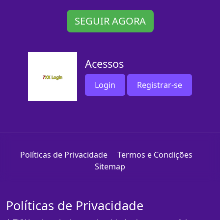
SEGUIR AGORA
Acessos
Login
Registrar-se
Políticas de Privacidade
Termos e Condições
Sitemap
Políticas de Privacidade